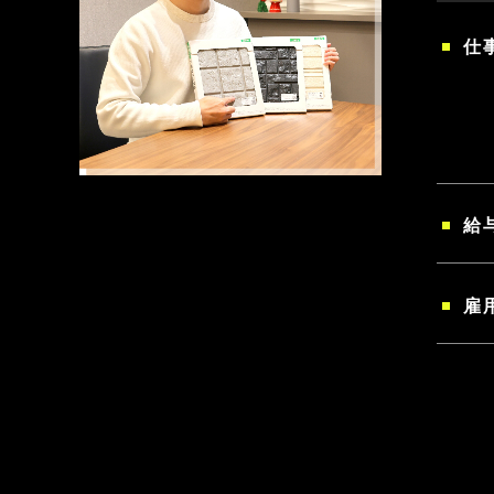
仕
給
雇