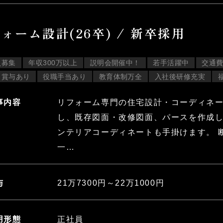
ォーム設計(26卒) / 新卒採用
員募集
年収300万以上
説明会開催中！
若手活躍中
交通
・賞与あり
役職手当あり
教育体制万全
入社後研修充実
リフォーム専門の住宅設計・コーディネ
事内容
し、既存図面・改修図面、パースを作成
ンテリアコーディネートも手掛けます。 
一…
21万7300円～22万1000円
与
正社員
用形態