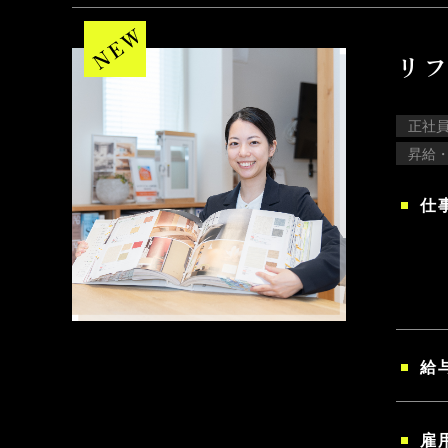
リフ
正社
昇給
仕
給
雇