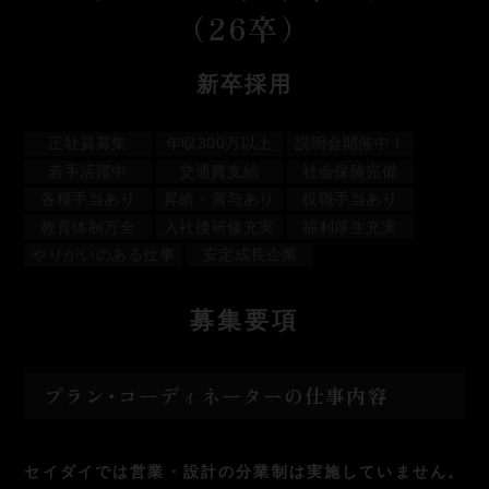
（26卒）
新卒採用
正社員募集
年収300万以上
説明会開催中！
若手活躍中
交通費支給
社会保険完備
各種手当あり
昇給・賞与あり
役職手当あり
教育体制万全
入社後研修充実
福利厚生充実
やりがいのある仕事
安定成長企業
募
集要項
プラン･コーディネーターの仕事内容
セイダイでは営業・設計の分業制は実施していません。